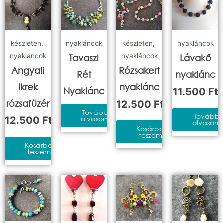
készleten
,
nyakláncok
készleten
,
nyakláncok
nyakláncok
nyakláncok
Tavaszi
Lávakő
Angyali
Rózsakert
Rét
nyaklánc
ikrek
nyaklánc
Nyaklánc
11.500
Ft
rózsafüzér
12.500
Ft
Tovább
Tovább
12.500
Ft
olvasom
olvasom
Kosárba
teszem
Kosárba
teszem