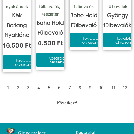
nyakláncok
fülbevalók
,
fülbevalók
fülbevalók
készleten
Kék
Boho Hold
Gyöngy
Boho Hold
Barlang
Fülbevaló
fülbevalók
Fülbevaló
Nyaklánc
Tovább
Tovább
4.500
Ft
olvasom
olvasom
16.500
Ft
Kosárba
Tovább
teszem
olvasom
1
2
3
4
5
6
7
8
9
10
11
12
Következő
Kapcsolat
Gingerpalace