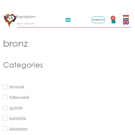
Skip
Gingerpalace
to
0
WEBSHOP
Kosár
Meel’s Treasures
content
bronz
Categories
brossok
fülbevalók
gyűrűk
karkötők
készleten