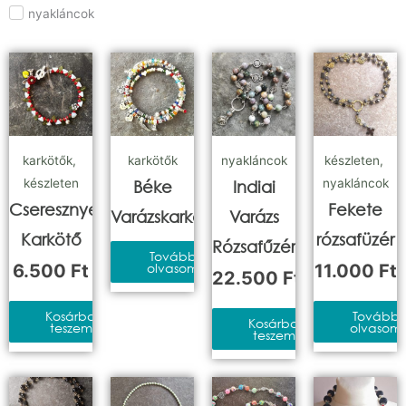
nyakláncok
karkötők
,
karkötők
nyakláncok
készleten
,
készleten
nyakláncok
Béke
Indiai
Cseresznyevirág
Fekete
Varázskarkötő
Varázs
Karkötő
rózsafüzér
Rózsafűzér
Tovább
6.500
Ft
olvasom
11.000
Ft
22.500
Ft
Kosárba
Tovább
Kosárba
teszem
olvasom
teszem