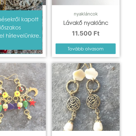
eten
,
nyakláncok
nyakláncok
ésekről kapott
akert nyaklánc
Lávakő nyaklánc
időszakos
12.500
Ft
11.500
Ft
el hírlevelünkre.
sárba teszem
Tovább olvasom