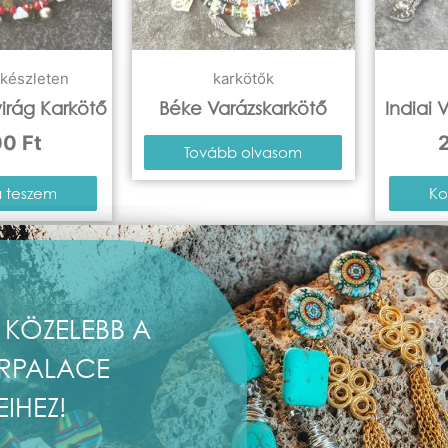
készleten
karkötők
irág Karkötő
Béke Varázskarkötő
Indiai 
00
Ft
Tovább olvasom
 teszem
Ko
 KÖZELEBB A
RPALACE
EIHEZ!