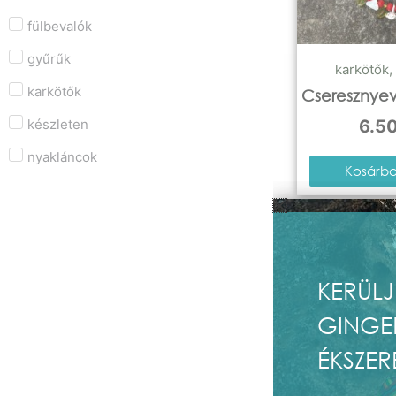
fülbevalók
gyűrűk
karkötők
,
karkötők
Cseresznyev
készleten
6.5
nyakláncok
Kosárba
KERÜLJ
GINGE
ÉKSZER