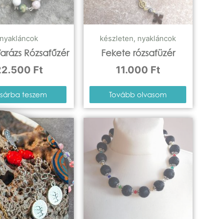
nyakláncok
készleten
,
nyakláncok
Varázs Rózsafűzér
Fekete rózsafüzér
22.500
Ft
11.000
Ft
sárba teszem
Tovább olvasom