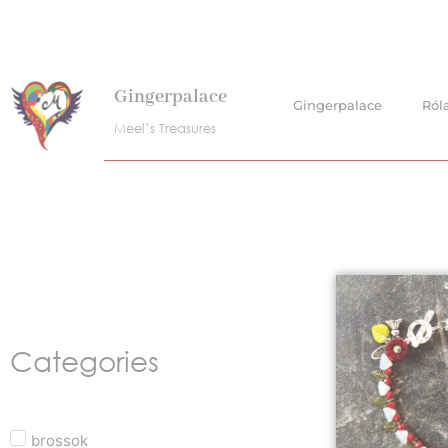
Skip
to
content
Gingerpalace
Gingerpalace
Ról
Meel’s Treasures
Categories
brossok