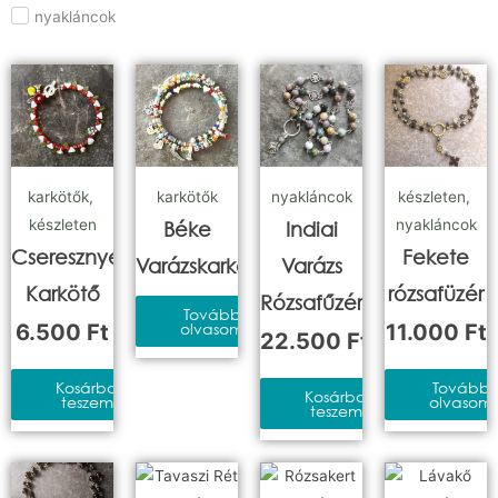
nyakláncok
karkötők
,
karkötők
nyakláncok
készleten
,
készleten
nyakláncok
Béke
Indiai
Cseresznyevirág
Fekete
Varázskarkötő
Varázs
Karkötő
rózsafüzér
Rózsafűzér
Tovább
6.500
Ft
olvasom
11.000
Ft
22.500
Ft
Kosárba
Tovább
Kosárba
teszem
olvasom
teszem