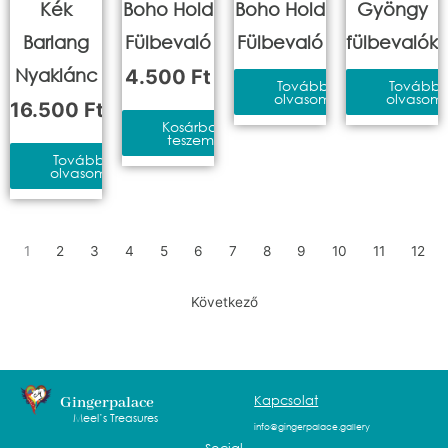
Kék
Boho Hold
Boho Hold
Gyöngy
Barlang
Fülbevaló
Fülbevaló
fülbevalók
Nyaklánc
4.500
Ft
Tovább
Tovább
olvasom
olvasom
16.500
Ft
Kosárba
teszem
Tovább
olvasom
1
2
3
4
5
6
7
8
9
10
11
12
Következő
Kapcsolat
Gingerpalace
Meel’s Treasures
info@gingerpalace.gallery
Social