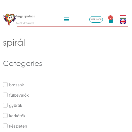
Skip
Gingerpalace
to
0
WEBSHOP
Kosár
Meel’s Treasures
content
spirál
Categories
brossok
fülbevalók
gyűrűk
karkötők
készleten