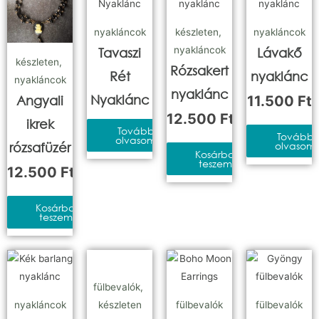
nyakláncok
készleten
,
nyakláncok
nyakláncok
Tavaszi
Lávakő
készleten
,
Rózsakert
Rét
nyaklánc
nyakláncok
nyaklánc
Nyaklánc
Angyali
11.500
Ft
12.500
Ft
ikrek
Tovább
Tovább
olvasom
rózsafüzér
olvasom
Kosárba
teszem
12.500
Ft
Kosárba
teszem
fülbevalók
,
nyakláncok
készleten
fülbevalók
fülbevalók