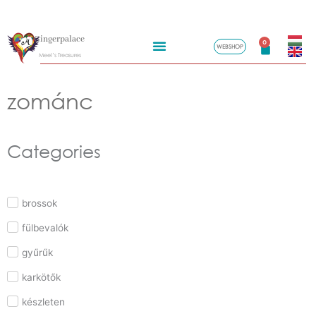
Skip
Gingerpalace
to
0
WEBSHOP
Kosár
Meel’s Treasures
content
zománc
Categories
brossok
fülbevalók
gyűrűk
karkötők
készleten