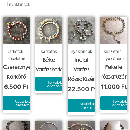
nyakláncok
karkötők
,
karkötők
nyakláncok
készleten
,
készleten
nyakláncok
Béke
Indiai
Cseresznyevirág
Fekete
Varázskarkötő
Varázs
Karkötő
rózsafüzér
Rózsafűzér
Tovább
6.500
Ft
olvasom
11.000
Ft
22.500
Ft
Kosárba
Tovább
Kosárba
teszem
olvasom
teszem