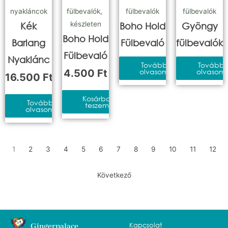
nyakláncok
fülbevalók
,
fülbevalók
fülbevalók
készleten
Kék
Boho Hold
Gyöngy
Boho Hold
Barlang
Fülbevaló
fülbevalók
Fülbevaló
Nyaklánc
Tovább
Tovább
4.500
Ft
olvasom
olvasom
16.500
Ft
Kosárba
Tovább
teszem
olvasom
1
2
3
4
5
6
7
8
9
10
11
12
Következő
Kapcsolat
Gingerpalace