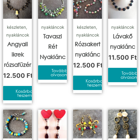
készleten
,
nyakláncok
készleten
,
nyakláncok
nyakláncok
nyakláncok
Tavaszi
Lávakő
Angyali
Rózsakert
Rét
nyaklánc
ikrek
nyaklánc
Nyaklánc
11.500
Ft
rózsafüzér
12.500
Ft
Tovább
Tovább
12.500
Ft
olvasom
olvasom
Kosárba
teszem
Kosárba
teszem