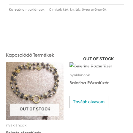
Kategória
nyakláncok
kék
kristály
üveg gyöngyök
Címkék
,
,
Kapcsolódó Termékek
OUT OF STOCK
nyakláncok
Balerina Rózsafüzér
Tovább olvasom
OUT OF STOCK
nyakláncok
Fekete rózsafüzér