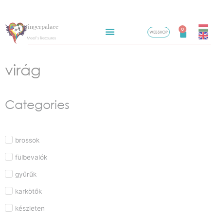
Skip
Gingerpalace
to
0
WEBSHOP
Kosár
Meel’s Treasures
content
virág
Categories
brossok
fülbevalók
gyűrűk
karkötők
készleten