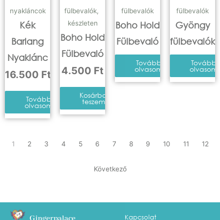
nyakláncok
fülbevalók
,
fülbevalók
fülbevalók
készleten
Kék
Boho Hold
Gyöngy
Boho Hold
Barlang
Fülbevaló
fülbevalók
Fülbevaló
Nyaklánc
Tovább
Tovább
4.500
Ft
olvasom
olvasom
16.500
Ft
Kosárba
Tovább
teszem
olvasom
1
2
3
4
5
6
7
8
9
10
11
12
Következő
Kapcsolat
Gingerpalace