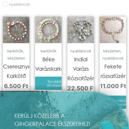
nyakláncok
karkötők
,
karkötők
nyakláncok
készleten
,
készleten
nyakláncok
Béke
Indiai
Cseresznyevirág
Fekete
Varázskarkötő
Varázs
Karkötő
rózsafüzér
Rózsafűzér
Tovább
6.500
Ft
olvasom
11.000
Ft
22.500
Ft
Kosárba
Tovább
Kosárba
teszem
olvasom
teszem
KERÜLJ KÖZELEBB A
GINGERPALACE ÉKSZEREIHEZ!