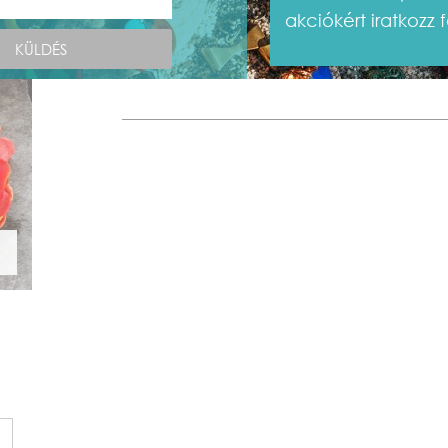
akciókért iratkozz f
KÜLDÉS
Kategória
gyűrűk
Flower Power Gyűrű
virág
Címke