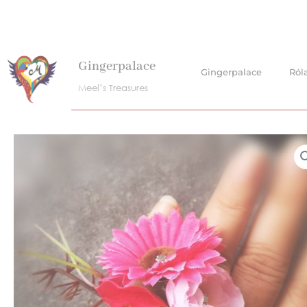
Skip
to
content
Gingerpalace
Gingerpalace
Ról
Meel’s Treasures