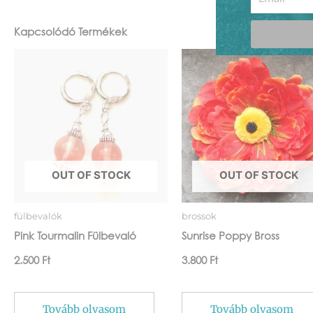
Kapcsolódó Termékek
OUT OF STOCK
OUT OF STOCK
fülbevalók
brossok
Pink Tourmalin Fülbevaló
Sunrise Poppy Bross
2.500
Ft
3.800
Ft
Tovább olvasom
Tovább olvasom