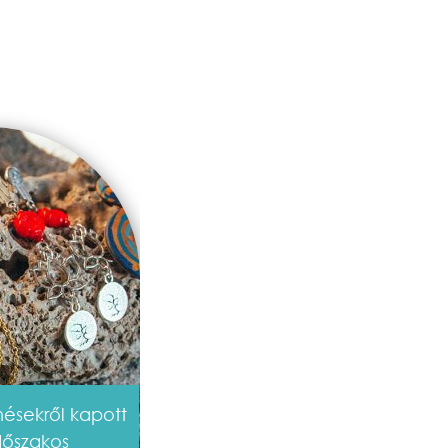
ésekről kapott
időszakos