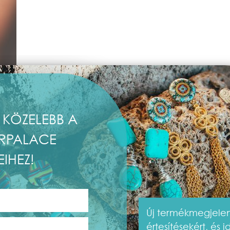
 KÖZELEBB A
RPALACE
EIHEZ!
Új termékmegjelen
értesítésekért, és 