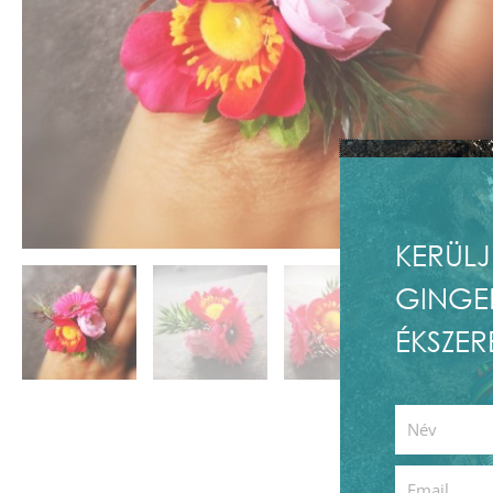
KERÜLJ
GINGE
ÉKSZER
First
Name
Email