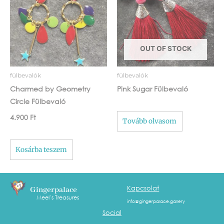
OUT OF STOCK
fülbevalók
fülbevalók
Charmed by Geometry
Pink Sugar Fülbevaló
Circle Fülbevaló
4.900
Ft
Tovább olvasom
Kosárba teszem
Kapcsolat
Gingerpalace
Meel’s Treasures
info@gingerpalace.gallery
Social