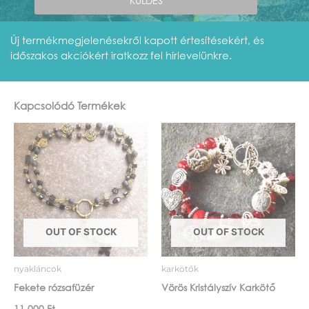
KÜLDÉS
Címkék
,
,
,
,
Új termékmegjelenésekről kapott értesítésekért, és
időszakos akciókért iratkozz fel hírlevelünkre.
Kapcsolódó Termékek
OUT OF STOCK
OUT OF STOCK
nyakláncok
karkötők
Fekete rózsafüzér
Vörös Kristályszív Karkötő
11.000
Ft